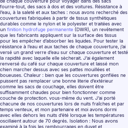
de chaque couverture pour voyager dans des sacs
fourre-tout, des sacs à dos et des voitures. Résistance à
l’eau, à la saleté et aux taches : nous avons recherché des
couvertures fabriquées à partir de tissus synthétiques
durables comme le nylon et le polyester et traitées avec
un
finition hydrofuge permanente
(DWR), un revêtement
que les fabricants appliquent sur la surface des tissus
pour les empêcher d’absorber les liquides. Pour tester la
résistance à l’eau et aux taches de chaque couverture, j’ai
versé un grand verre d’eau sur chaque couverture et testé
la rapidité avec laquelle elle sècherait. J’ai également
renversé du café sur chaque couverture et laissé mon
chien marcher dessus avec ses pattes mouillées et
boueuses. Chaleur : bien que les couvertures gonflées ne
puissent pas remplacer une bonne literie d’extérieur
comme les sacs de couchage, elles doivent être
suffisamment chaudes pour bien fonctionner comme
couche de protection. vous-même du vent. J’ai porté
chacune de nos couvertures lors de nuits fraîches et par
temps venteux, et mon partenaire et moi avons dormi
avec elles dehors les nuits d’été lorsque les températures
oscillaient autour de 70 degrés. Isolation : Nous avons
examiné à la fois les rembourrages en duvet et