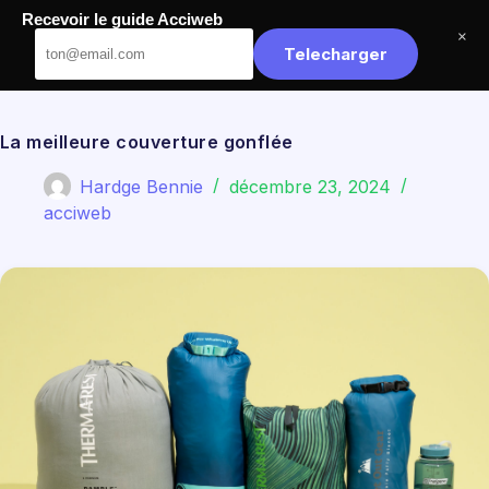
Passer
Recevoir le guide Acciweb
au
Acciweb
×
contenu
Telecharger
La meilleure couverture gonflée
Hardge Bennie
décembre 23, 2024
acciweb