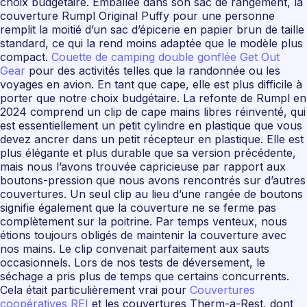
choix budgétaire. Emballée dans son sac de rangement, la
couverture Rumpl Original Puffy pour une personne
remplit la moitié d’un sac d’épicerie en papier brun de taille
standard, ce qui la rend moins adaptée que le modèle plus
compact.
Couette de camping double gonflée Get Out
Gear
pour des activités telles que la randonnée ou les
voyages en avion. En tant que cape, elle est plus difficile à
porter que notre choix budgétaire. La refonte de Rumpl en
2024 comprend un clip de cape mains libres réinventé, qui
est essentiellement un petit cylindre en plastique que vous
devez ancrer dans un petit récepteur en plastique. Elle est
plus élégante et plus durable que sa version précédente,
mais nous l’avons trouvée capricieuse par rapport aux
boutons-pression que nous avons rencontrés sur d’autres
couvertures. Un seul clip au lieu d’une rangée de boutons
signifie également que la couverture ne se ferme pas
complètement sur la poitrine. Par temps venteux, nous
étions toujours obligés de maintenir la couverture avec
nos mains. Le clip convenait parfaitement aux sauts
occasionnels. Lors de nos tests de déversement, le
séchage a pris plus de temps que certains concurrents.
Cela était particulièrement vrai pour
Couvertures
coopératives REI
et les couvertures Therm-a-Rest, dont