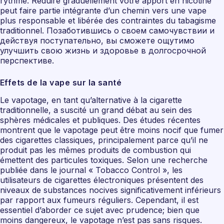
rythme. Réduire graduellement votre apport en nicotine
peut faire partie intégrante d’un chemin vers une vape
plus responsable et libérée des contraintes du tabagisme
traditionnel. Позаботившись о своем самочувствии и
действуя поступательно, вы сможете ощутимо
улучшить свою жизнь и здоровье в долгосрочной
перспективе.
Effets de la vape sur la santé
Le vapotage, en tant qu’alternative à la cigarette
traditionnelle, a suscité un grand débat au sein des
sphères médicales et publiques. Des études récentes
montrent que le vapotage peut être moins nocif que fumer
des cigarettes classiques, principalement parce qu’il ne
produit pas les mêmes produits de combustion qui
émettent des particules toxiques. Selon une recherche
publiée dans le journal « Tobacco Control », les
utilisateurs de cigarettes électroniques présentent des
niveaux de substances nocives significativement inférieurs
par rapport aux fumeurs réguliers. Cependant, il est
essentiel d’aborder ce sujet avec prudence; bien que
moins dangereux, le vapotage n’est pas sans risques.