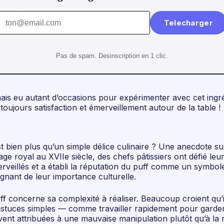
Telecharger
Pas de spam. Desinscription en 1 clic.
jamais eu autant d’occasions pour expérimenter avec cet ingr
toujours satisfaction et émerveillement autour de la table !
 est bien plus qu’un simple délice culinaire ? Une anecdote s
age royal au XVIIe siècle, des chefs pâtissiers ont défié le
veillés et a établi la réputation du puff comme un symbole d
gnant de leur importance culturelle.
f concerne sa complexité à réaliser. Beaucoup croient qu’i
s astuces simples — comme travailler rapidement pour garder
uvent attribuées à une mauvaise manipulation plutôt qu’à la 