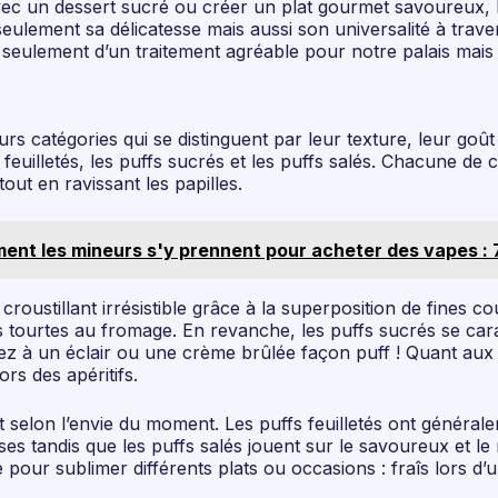
es avec un dessert sucré ou créer un plat gourmet savoureux, 
 seulement sa délicatesse mais aussi son universalité à trave
n seulement d’un traitement agréable pour notre palais mais
urs catégories qui se distinguent par leur texture, leur goû
feuilletés, les puffs sucrés et les puffs salés. Chacune de c
out en ravissant les papilles.
t les mineurs s'y prennent pour acheter des vapes : 7 
croustillant irrésistible grâce à la superposition de fines c
 tourtes au fromage. En revanche, les puffs sucrés se car
sez à un éclair ou une crème brûlée façon puff ! Quant aux 
rs des apéritifs.
 selon l’envie du moment. Les puffs feuilletés ont générale
ses tandis que les puffs salés jouent sur le savoureux et 
 pour sublimer différents plats ou occasions : fraîs lors d