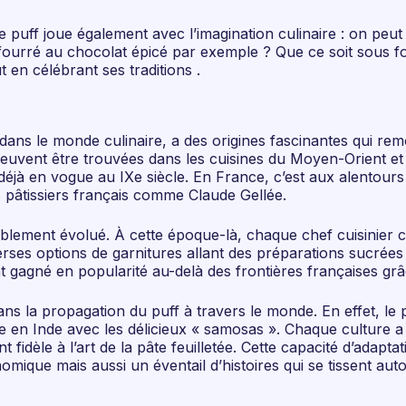
 puff joue également avec l’imagination culinaire : on peut
fourré au chocolat épicé par exemple ? Que ce soit sous f
t en célébrant ses traditions .
dans le monde culinaire, a des origines fascinantes qui remo
 peuvent être trouvées dans les cuisines du Moyen-Orient et 
éjà en vogue au IXe siècle. En France, c’est aux alentour
s pâtissiers français comme Claude Gellée.
rablement évolué. À cette époque-là, chaque chef cuisinier c
diverses options de garnitures allant des préparations sucrée
agné en popularité au-delà des frontières françaises grâce 
ns la propagation du puff à travers le monde. En effet, le p
re en Inde avec les délicieux « samosas ». Chaque culture a
t fidèle à l’art de la pâte feuilletée. Cette capacité d’adapt
mique mais aussi un éventail d’histoires qui se tissent auto