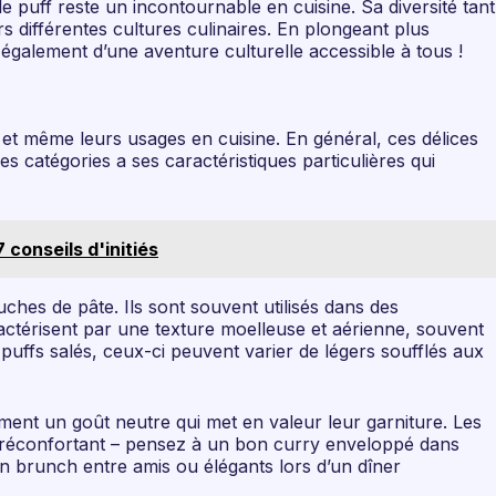
le puff reste un incontournable en cuisine. Sa diversité tant
rs différentes cultures culinaires. En plongeant plus
 également d’une aventure culturelle accessible à tous !
t et même leurs usages en cuisine. En général, ces délices
es catégories a ses caractéristiques particulières qui
conseils d'initiés
ouches de pâte. Ils sont souvent utilisés dans des
actérisent par une texture moelleuse et aérienne, souvent
puffs salés, ceux-ci peuvent varier de légers soufflés aux
ment un goût neutre qui met en valeur leur garniture. Les
le réconfortant – pensez à un bon curry enveloppé dans
’un brunch entre amis ou élégants lors d’un dîner