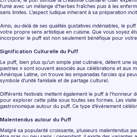
En outre, le puff stimule la créativité culinaire! Oser expé
fumé avec un mélange d’herbes fraîches puis à les enferm
sans limites. L’aspect ludique inherant à sa préparation in
Ainsi, au-delà de ses qualités gustatives indéniables, le p
votre propre sens artistique en cuisine. Que vous soyez ét
incorporer le puff est non seulement bénéfique pour votre 
Signification Culturelle du Puff
Le puff, bien plus qu’un simple plat culinaire, détient une
pastries » sont souvent associés aux célébrations et aux m
Amérique Latine, on trouve les empanadas farcies qui peuve
symbole d’unité familiale et de partage culturel.
Différents festivals mettent également le puff à l’honneur 
pour explorer cette pâte sous toutes ses formes. Les visit
gastronomique autour du puff. Ce type d’événement célèbre n
Malentendus autour du Puff
Malgré sa popularité croissante, plusieurs malentendus pe
être gras ou peu sains ; cependant, il existe des variantes