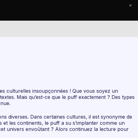
×
e Journal
Contact
nces culturelles insoupçonnées ! Que vous soyez un
extes. Mais qu’est-ce que le puff exactement ? Des types
nnue.
ions diverses. Dans certaines cultures, il est synonyme de
es et les continents, le puff a su s’implanter comme un
et univers envoûtant ? Alors continuez la lecture pour