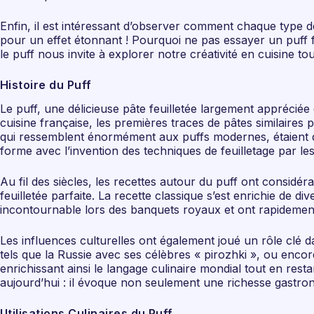
Enfin, il est intéressant d’observer comment chaque type de
pour un effet étonnant ! Pourquoi ne pas essayer un puff 
le puff nous invite à explorer notre créativité en cuisine tou
Histoire du Puff
Le puff, une délicieuse pâte feuilletée largement appréciée 
cuisine française, les premières traces de pâtes similaires
qui ressemblent énormément aux puffs modernes, étaient d
forme avec l’invention des techniques de feuilletage par le
Au fil des siècles, les recettes autour du puff ont considé
feuilletée parfaite. La recette classique s’est enrichie de 
incontournable lors des banquets royaux et ont rapidement g
Les influences culturelles ont également joué un rôle clé da
tels que la Russie avec ses célèbres « pirozhki », ou enco
enrichissant ainsi le langage culinaire mondial tout en restan
aujourd’hui : il évoque non seulement une richesse gastrono
Utilisations Culinaires du Puff