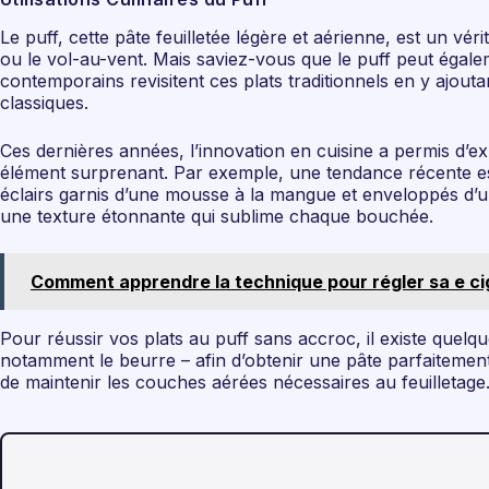
Le puff, cette pâte feuilletée légère et aérienne, est un vé
ou le vol-au-vent. Mais saviez-vous que le puff peut égalem
contemporains revisitent ces plats traditionnels en y ajo
classiques.
Ces dernières années, l’innovation en cuisine a permis d’ex
élément surprenant. Par exemple, une tendance récente est l
éclairs garnis d’une mousse à la mangue et enveloppés d’un 
une texture étonnante qui sublime chaque bouchée.
Comment apprendre la technique pour régler sa e ciga
Pour réussir vos plats au puff sans accroc, il existe quelque
notamment le beurre – afin d’obtenir une pâte parfaitement 
de maintenir les couches aérées nécessaires au feuilletage.