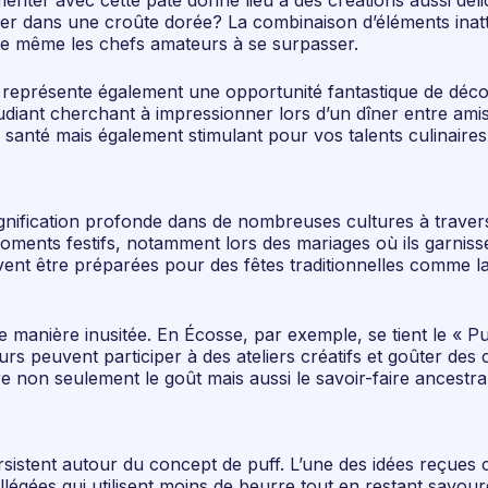
rimenter avec cette pâte donne lieu à des créations aussi dé
er dans une croûte dorée? La combinaison d’éléments inatt
cite même les chefs amateurs à se surpasser.
uff représente également une opportunité fantastique de déco
udiant cherchant à impressionner lors d’un dîner entre amis
santé mais également stimulant pour vos talents culinaires
 signification profonde dans de nombreuses cultures à trave
oments festifs, notamment lors des mariages où ils garniss
nt être préparées pour des fêtes traditionnelles comme la 
de manière inusitée. En Écosse, par exemple, se tient le « 
eurs peuvent participer à des ateliers créatifs et goûter d
on seulement le goût mais aussi le savoir-faire ancestral l
rsistent autour du concept de puff. L’une des idées reçue
 allégées qui utilisent moins de beurre tout en restant savo