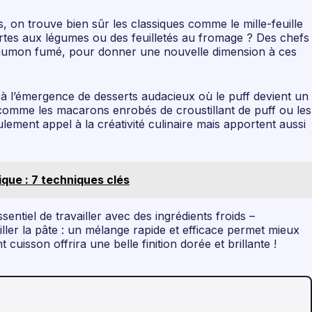
es, on trouve bien sûr les classiques comme le mille-feuille
tartes aux légumes ou des feuilletés au fromage ? Des chefs
e saumon fumé, pour donner une nouvelle dimension à ces
te à l’émergence de desserts audacieux où le puff devient un
, comme les macarons enrobés de croustillant de puff ou les
ement appel à la créativité culinaire mais apportent aussi
ique : 7 techniques clés
sentiel de travailler avec des ingrédients froids –
iller la pâte : un mélange rapide et efficace permet mieux
uisson offrira une belle finition dorée et brillante !