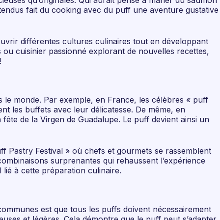
licieuses qu’originales. Qui aurait pensé à marier du saumon
endus fait du cooking avec du puff une aventure gustative
uvrir différentes cultures culinaires tout en développant
 ou cuisinier passionné explorant de nouvelles recettes,
!
rs le monde. Par exemple, en France, les célèbres « puff
ent les buffets avec leur délicatesse. De même, en
fête de la Virgen de Guadalupe. Le puff devient ainsi un
Puff Pastry Festival » où chefs et gourmets se rassemblent
es combinaisons surprenantes qui rehaussent l’expérience
ié à cette préparation culinaire.
s communes est que tous les puffs doivent nécessairement
ureuses et légères. Cela démontre que le puff peut s’adapter