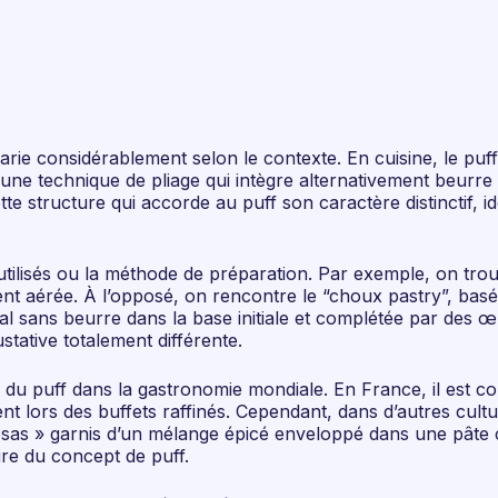
varie considérablement selon le contexte. En cuisine, le puf
 une technique de pliage qui intègre alternativement beurre 
tte structure qui accorde au puff son caractère distinctif, 
s utilisés ou la méthode de préparation. Par exemple, on trou
ent aérée. À l’opposé, on rencontre le “choux pastry”, bas
ral sans beurre dans la base initiale et complétée par des 
tative totalement différente.
ées du puff dans la gastronomie mondiale. En France, il est
nt lors des buffets raffinés. Cependant, dans d’autres cult
as » garnis d’un mélange épicé enveloppé dans une pâte crou
aire du concept de puff.