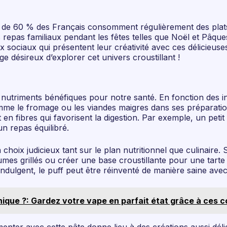
ès de 60 % des Français consomment régulièrement des plats
des repas familiaux pendant les fêtes telles que Noël et Pâq
x sociaux qui présentent leur créativité avec ces délicieuse
ge désireux d’explorer cet univers croustillant !
 nutriments bénéfiques pour notre santé. En fonction des ing
mme le fromage ou les viandes maigres dans ses préparatio
en fibres qui favorisent la digestion. Par exemple, un peti
n repas équilibré.
 choix judicieux tant sur le plan nutritionnel que culinaire.
mes grillés ou créer une base croustillante pour une tarte a
 indulgent, le puff peut être réinventé de manière saine ave
ique ?: Gardez votre vape en parfait état grâce à ces c