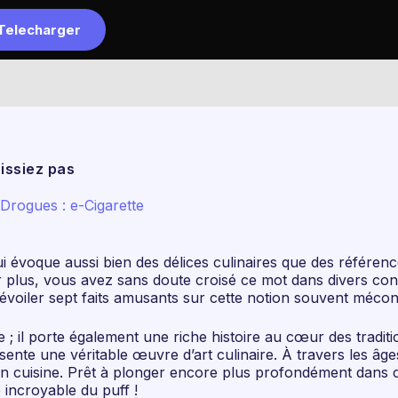
Telecharger
Accueil
L
issiez pas
Drogues : e-Cigarette
ui évoque aussi bien des délices culinaires que des référe
plus, vous avez sans doute croisé ce mot dans divers cont
us dévoiler sept faits amusants sur cette notion souvent méco
re ; il porte également une riche histoire au cœur des tradit
ésente une véritable œuvre d’art culinaire. À travers les âg
n cuisine. Prêt à plonger encore plus profondément dans c
 incroyable du puff !