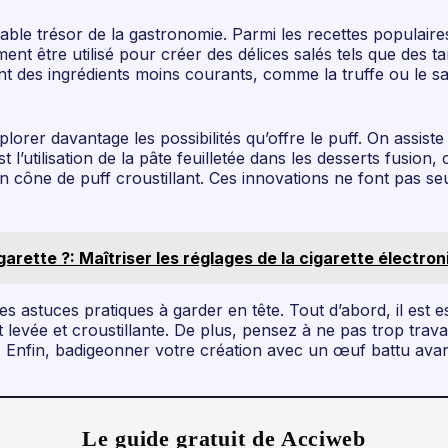
ritable trésor de la gastronomie. Parmi les recettes populair
ent être utilisé pour créer des délices salés tels que des 
utant des ingrédients moins courants, comme la truffe ou l
plorer davantage les possibilités qu’offre le puff. On assis
’utilisation de la pâte feuilletée dans les desserts fusion
cône de puff croustillant. Ces innovations ne font pas seul
rette ?: Maîtriser les réglages de la cigarette électron
s astuces pratiques à garder en tête. Tout d’abord, il est es
levée et croustillante. De plus, pensez à ne pas trop trava
 Enfin, badigeonner votre création avec un œuf battu avant c
Le guide gratuit de Acciweb