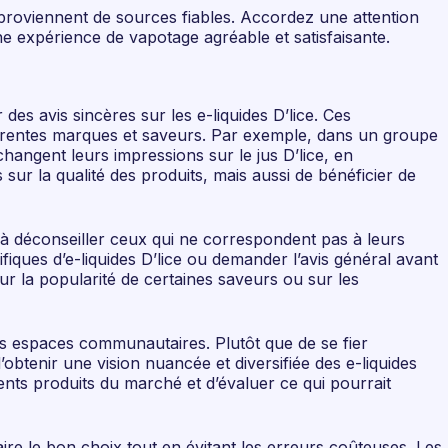
 proviennent de sources fiables. Accordez une attention
une expérience de vapotage agréable et satisfaisante.
s avis sincères sur les e-liquides D’lice. Ces
rentes marques et saveurs. Par exemple, dans un groupe
angent leurs impressions sur le jus D’lice, en
ur la qualité des produits, mais aussi de bénéficier de
à déconseiller ceux qui ne correspondent pas à leurs
iques d’e-liquides D’lice ou demander l’avis général avant
r la popularité de certaines saveurs ou sur les
es espaces communautaires. Plutôt que de se fier
tenir une vision nuancée et diversifiée des e-liquides
érents produits du marché et d’évaluer ce qui pourrait
ire le bon choix tout en évitant les erreurs coûteuses. Les