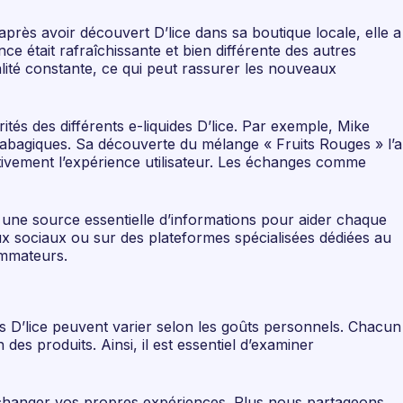
après avoir découvert D’lice dans sa boutique locale, elle a
ce était rafraîchissante et bien différente des autres
ité constante, ce qui peut rassurer les nouveaux
ités des différents e-liquides D’lice. Par exemple, Mike
tabagiques. Sa découverte du mélange « Fruits Rouges » l’a
itivement l’expérience utilisateur. Les échanges comme
t une source essentielle d’informations pour aider chaque
aux sociaux ou sur des plateformes spécialisées dédiées au
ommateurs.
ides D’lice peuvent varier selon les goûts personnels. Chacun
es produits. Ainsi, il est essentiel d’examiner
 échanger vos propres expériences. Plus nous partageons