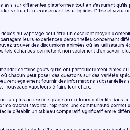
avis sur différentes plateformes tout en s’assurant qu’ils
uider votre choix concernant les e-liquides D’lice et vivre 
diés au vapotage peut être un excellent moyen d’obtenir de
rtagent leurs expériences personnelles concernant diffé
ez trouver des discussions animées où les utilisateurs éch
e tels échanges permettent non seulement d’en savoir plus s
der certains goûts qu’ils ont particulièrement aimés ou 
 où chacun peut poser des questions sur des variétés spécif
uvent également fournir des informations substantielles su
les nouveaux vapoteurs à faire leur choix.
aucoup plus accessible grâce aux retours collectifs dans c
rme d’achat favorite, rejoindre une communauté permet d’ob
facile d’établir un tableau comparatif significatif entre diff
nt souvent toute la différence pour ceux qui cherchent à fa