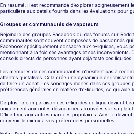
En résumé, il est recommandé d’explorer soigneusement les 
particulière aux détails fournis dans les évaluations pour g
Groupes et communautés de vapoteurs
Rejoindre des groupes Facebook ou des forums sur Reddit dé
communautés sont souvent composées de passionnés qui pa
Facebook spécifiquement consacré aux e-liquides, vous pouv
mentionnant à la fois ses avantages et ses inconvénients. D
conseils directs de personnes ayant déjà testé ces liquides.
Les membres de ces communautés n’hésitent pas à recomman
attentes gustatives. Cela crée une dynamique enrichissante
de faire un achat. Les sondages menés dans ces groupes pe
préférences générales en matière d’e-liquides, ce qui aide 
De plus, la comparaison des e-liquides en ligne devient be
uniquement aux notes désincarnées trouvées sur sa platefo
D’lice face aux autres marques populaires. Ainsi, il devient 
convenir le mieux à vos préférences personnelles.
Enfin, l’ambiance conviviale et le soutien entre membres fo