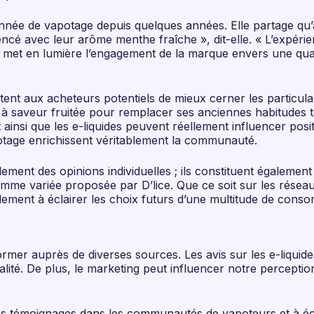
sionnée de vapotage depuis quelques années. Elle partage qu’
ncé avec leur arôme menthe fraîche », dit-elle. « L’expérien
 met en lumière l’engagement de la marque envers une qual
tent aux acheteurs potentiels de mieux cerner les particular
 à saveur fruitée pour remplacer ses anciennes habitudes 
 ainsi que les e-liquides peuvent réellement influencer pos
otage enrichissent véritablement la communauté.
ment des opinions individuelles ; ils constituent égalemen
 gamme variée proposée par D’lice. Que ce soit sur les rése
ement à éclairer les choix futurs d’une multitude de cons
’informer auprès de diverses sources. Les avis sur les e-liqu
té. De plus, le marketing peut influencer notre perception d
er les témoignages dans les communautés de vapoteurs et à