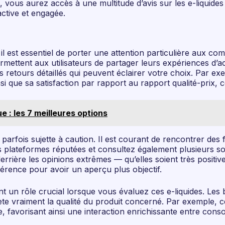
, vous aurez accès à une multitude d’avis sur les e-liquides
ctive et engagée.
il est essentiel de porter une attention particulière aux co
mettent aux utilisateurs de partager leurs expériences d’
retours détaillés qui peuvent éclairer votre choix. Par ex
si que sa satisfaction par rapport au rapport qualité-prix, c
 : les 7 meilleures options
st parfois sujette à caution. Il est courant de rencontrer des
ez des plateformes réputées et consultez également plusieur
 derrière les opinions extrêmes — qu’elles soient très positi
férence pour avoir un aperçu plus objectif.
nt un rôle crucial lorsque vous évaluez ces e-liquides. Les
lète vraiment la qualité du produit concerné. Par exemple, c
e, favorisant ainsi une interaction enrichissante entre con