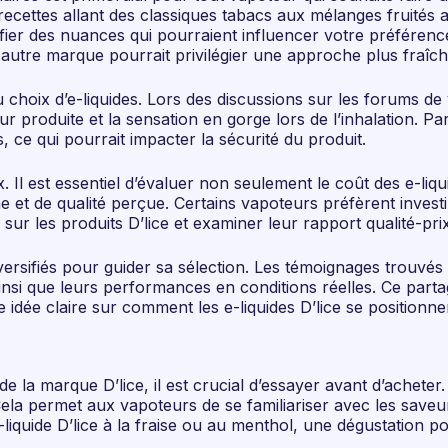
cettes allant des classiques tabacs aux mélanges fruités a
ier des nuances qui pourraient influencer votre préférence.
e autre marque pourrait privilégier une approche plus fraî
 choix d’e-liquides. Lors des discussions sur les forums de 
 produite et la sensation en gorge lors de l’inhalation. Pa
 ce qui pourrait impacter la sécurité du produit.
 Il est essentiel d’évaluer non seulement le coût des e-liqu
e et de qualité perçue. Certains vapoteurs préfèrent inves
s sur les produits D’lice et examiner leur rapport qualité-p
diversifiés pour guider sa sélection. Les témoignages trouvé
és ainsi que leurs performances en conditions réelles. Ce p
 idée claire sur comment les e-liquides D’lice se positionn
a marque D’lice, il est crucial d’essayer avant d’acheter. L
. Cela permet aux vapoteurs de se familiariser avec les save
-liquide D’lice à la fraise ou au menthol, une dégustation 