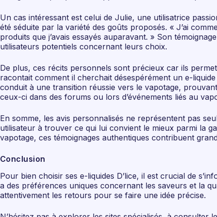
Un cas intéressant est celui de Julie, une utilisatrice pas
été séduite par la variété des goûts proposés. « J’ai comme
produits que j’avais essayés auparavant. » Son témoignage
utilisateurs potentiels concernant leurs choix.
De plus, ces récits personnels sont précieux car ils permet
racontait comment il cherchait désespérément un e-liquide
conduit à une transition réussie vers le vapotage, prouvant
ceux-ci dans des forums ou lors d’événements liés au vap
En somme, les avis personnalisés ne représentent pas seule
utilisateur à trouver ce qui lui convient le mieux parmi la
vapotage, ces témoignages authentiques contribuent grand
Conclusion
Pour bien choisir ses e-liquides D’lice, il est crucial de s
a des préférences uniques concernant les saveurs et la quali
attentivement les retours pour se faire une idée précise.
N’hésitez pas à explorer les sites spécialisés, à consult