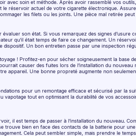
oir avec soin et méthode. Après avoir rassemblé vos outils
nt le réservoir actuel de votre cigarette électronique. Assu
ommager les filets ou les joints. Une pièce mal retirée peu
ur évaluer son état. Si vous remarquez des signes d’usure 
ndicateur qu’il était temps de faire ce changement. Un réser
 dispositif. Un bon entretien passe par une inspection régu
ttoyage ! Profitez-en pour sécher soigneusement la base de v
 pourrait causer des fuites lors de l’installation du nouveau 
otre appareil. Une bonne propreté augmente non seulement 
fondations pour un remontage efficace et sécurisé par la s
u vapotage tout en optimisant la durabilité de vos accessoi
voir, il est temps de passer à l’installation du nouveau. 
 se trouve bien en face des contacts de la batterie pour une
mmagement. Cela peut sembler simple, mais prendre le temps