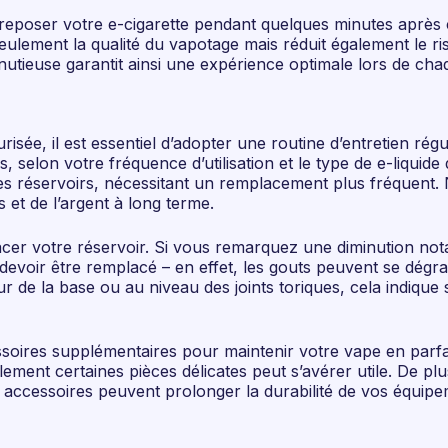
 reposer votre e-cigarette pendant quelques minutes après ce
lement la qualité du vapotage mais réduit également le ris
tieuse garantit ainsi une expérience optimale lors de chaqu
sée, il est essentiel d’adopter une routine d’entretien rég
s, selon votre fréquence d’utilisation et le type de e-liquid
es réservoirs, nécessitant un remplacement plus fréquent. N
 et de l’argent à long terme.
mplacer votre réservoir. Si vous remarquez une diminution n
t devoir être remplacé – en effet, les gouts peuvent se dégr
r de la base ou au niveau des joints toriques, cela indique
ssoires supplémentaires pour maintenir votre vape en parfai
lement certaines pièces délicates peut s’avérer utile. De pl
its accessoires peuvent prolonger la durabilité de vos équipe