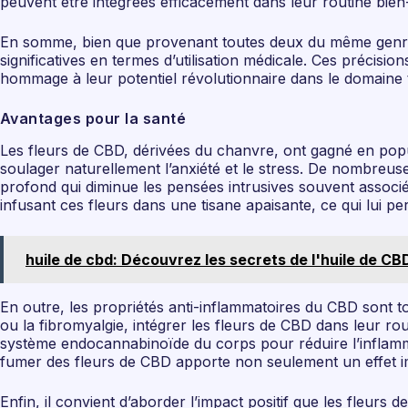
peuvent être intégrées efficacement dans leur routine bien
En somme, bien que provenant toutes deux du même genre b
significatives en termes d’utilisation médicale. Ces précis
hommage à leur potentiel révolutionnaire dans le domaine 
Avantages pour la santé
Les fleurs de CBD, dérivées du chanvre, ont gagné en popul
soulager naturellement l’anxiété et le stress. De nombreu
profond qui diminue les pensées intrusives souvent associ
infusant ces fleurs dans une tisane apaisante, ce qui lui p
huile de cbd: Découvrez les secrets de l'huile de CB
En outre, les propriétés anti-inflammatoires du CBD sont to
ou la fibromyalgie, intégrer les fleurs de CBD dans leur rou
système endocannabinoïde du corps pour réduire l’inflamm
fumer des fleurs de CBD apporte non seulement un effet im
Enfin, il convient d’aborder l’impact positif que les fleurs