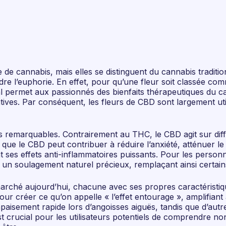
 de cannabis, mais elles se distinguent du cannabis traditi
re l’euphorie. En effet, pour qu’une fleur soit classée co
l permet aux passionnés des bienfaits thérapeutiques du can
ves. Par conséquent, les fleurs de CBD sont largement util
es remarquables. Contrairement au THC, le CBD agit sur d
ue le CBD peut contribuer à réduire l’anxiété, atténuer le 
ses effets anti-inflammatoires puissants. Pour les personne
r un soulagement naturel précieux, remplaçant ainsi certai
arché aujourd’hui, chacune avec ses propres caractéristiq
r créer ce qu’on appelle « l’effet entourage », amplifiant a
aisement rapide lors d’angoisses aiguës, tandis que d’autr
est crucial pour les utilisateurs potentiels de comprendre 