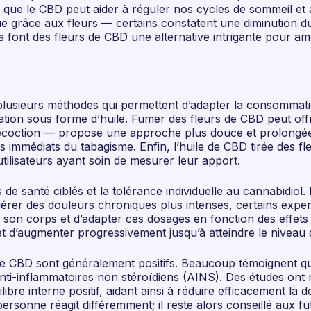
e le CBD peut aider à réguler nos cycles de sommeil et amé
 grâce aux fleurs — certains constatent une diminution du
 font des fleurs de CBD une alternative intrigante pour am
 plusieurs méthodes qui permettent d’adapter la consommatio
cation sous forme d’huile. Fumer des fleurs de CBD peut offr
de décoction — propose une approche plus douce et prolongé
ets immédiats du tabagisme. Enfin, l’huile de CBD tirée de
utilisateurs ayant soin de mesurer leur apport.
 santé ciblés et la tolérance individuelle au cannabidiol. P
 gérer des douleurs chroniques plus intenses, certains exp
ter son corps et d’adapter ces dosages en fonction des eff
t d’augmenter progressivement jusqu’à atteindre le niveau 
s de CBD sont généralement positifs. Beaucoup témoignent qu
 anti-inflammatoires non stéroïdiens (AINS). Des études ont
e interne positif, aidant ainsi à réduire efficacement la do
rsonne réagit différemment; il reste alors conseillé aux fu