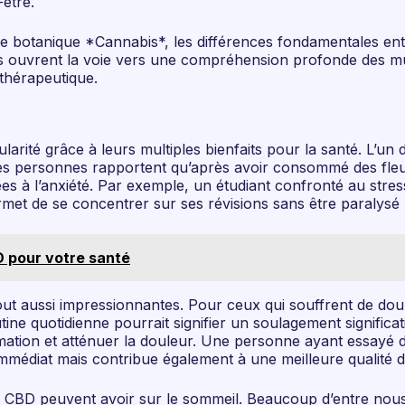
-être.
otanique *Cannabis*, les différences fondamentales entre
ions ouvrent la voie vers une compréhension profonde des mu
thérapeutique.
arité grâce à leurs multiples bienfaits pour la santé. L’un
ses personnes rapportent qu’après avoir consommé des fleu
ées à l’anxiété. Par exemple, un étudiant confronté au st
ermet de se concentrer sur ses révisions sans être paralysé 
D pour votre santé
ut aussi impressionnantes. Pour ceux qui souffrent de doule
tine quotidienne pourrait signifier un soulagement significat
ation et atténuer la douleur. Une personne ayant essayé 
médiat mais contribue également à une meilleure qualité de
 de CBD peuvent avoir sur le sommeil. Beaucoup d’entre nous 