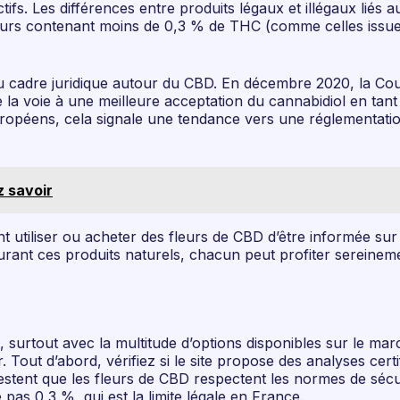
tifs. Les différences entre produits légaux et illégaux lié
leurs contenant moins de 0,3 % de THC (comme celles issue
u cadre juridique autour du CBD. En décembre 2020, la Cou
e la voie à une meilleure acceptation du cannabidiol en ta
péens, cela signale une tendance vers une réglementation
z savoir
t utiliser ou acheter des fleurs de CBD d’être informée sur 
ourant ces produits naturels, chacun peut profiter sereinem
surtout avec la multitude d’options disponibles sur le march
. Tout d’abord, vérifiez si le site propose des analyses cert
estent que les fleurs de CBD respectent les normes de sécu
as 0,3 %, qui est la limite légale en France.