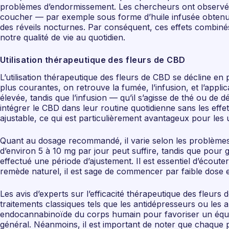
problèmes d’endormissement. Les chercheurs ont observé qu
coucher — par exemple sous forme d’huile infusée obtenue
des réveils nocturnes. Par conséquent, ces effets combinés
notre qualité de vie au quotidien.
Utilisation thérapeutique des fleurs de CBD
L’utilisation thérapeutique des fleurs de CBD se décline en
plus courantes, on retrouve la fumée, l’infusion, et l’appli
élevée, tandis que l’infusion — qu’il s’agisse de thé ou 
intégrer le CBD dans leur routine quotidienne sans les eff
ajustable, ce qui est particulièrement avantageux pour les 
Quant au dosage recommandé, il varie selon les problèmes de
d’environ 5 à 10 mg par jour peut suffire, tandis que pour
effectué une période d’ajustement. Il est essentiel d’écou
remède naturel, il est sage de commencer par faible dose e
Les avis d’experts sur l’efficacité thérapeutique des fleur
traitements classiques tels que les antidépresseurs ou les
endocannabinoïde du corps humain pour favoriser un équilibr
général. Néanmoins, il est important de noter que chaque pe