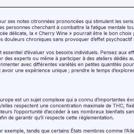
ur ses notes citronnées prononcées qui stimulent les sens
our les personnes cherchant à combattre la fatigue mentale t
e délicate, la « Cherry Wine » pourrait être le bon choix 
 douleurs chroniques sans provoquer d’effet psychoactif 
t essentiel d’évaluer vos besoins individuels. Pensez aux ef
er des experts ou même à participer à des ateliers dédiés
érimenter avec différentes variétés en petites quantités pou
 avoir une expérience unique ; prendre le temps d’explore
 Europe est un sujet complexe qui a connu d’importantes évo
les respectent une concentration maximale de THC, fixée à 0
eurs l’opportunité d’accéder à ses nombreux bienfaits sans 
in de garantir qu’il respecte cette réglementation.
 Par exemple, tandis que certains États membres comme l’All