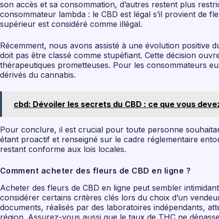
son accès et sa consommation, d’autres restent plus restric
consommateur lambda : le CBD est légal s’il provient de f
supérieur est considéré comme illégal.
Récemment, nous avons assisté à une évolution positive d
doit pas être classé comme stupéfiant. Cette décision ouvr
thérapeutiques prometteuses. Pour les consommateurs euro
dérivés du cannabis.
cbd: Dévoiler les secrets du CBD : ce que vous deve
Pour conclure, il est crucial pour toute personne souhaitan
étant proactif et renseigné sur le cadre réglementaire ent
restant conforme aux lois locales.
Comment acheter des fleurs de CBD en ligne ?
Acheter des fleurs de CBD en ligne peut sembler intimidant, 
considérer certains critères clés lors du choix d’un vendeur
documents, réalisés par des laboratoires indépendants, att
région. Assurez-vous aussi que le taux de THC ne dépasse p