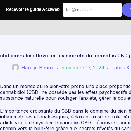
Passer
au
Recevoir le guide Acciweb
contenu
Acciweb
cbd cannabis: Dévoiler les secrets du cannabis CBD 
Hardge Bennie
novembre 17, 2024
Tabac &
Dans un monde où le bien-être prend une place prépondéra
cannabidiol (CBD) ne possède pas les effets psychoactifs 
substance naturelle pour soulager l’anxiété, gérer la doul
L’importance croissante du CBD dans le domaine du bien-êtr
inflammatoires et analgésiques, éclairant ainsi son rôle 
article vise à démystifier le cannabis CBD. Découvrez comme
chemin vers le bien-être grâce aux secrets révélés du cann