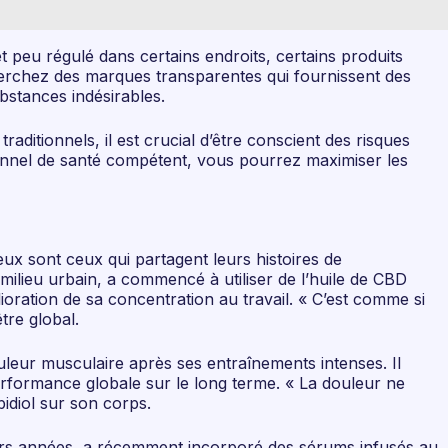
t peu régulé dans certains endroits, certains produits
herchez des marques transparentes qui fournissent des
bstances indésirables.
itionnels, il est crucial d’être conscient des risques
ionnel de santé compétent, vous pourrez maximiser les
ux sont ceux qui partagent leurs histoires de
milieu urbain, a commencé à utiliser de l’huile de CBD
oration de sa concentration au travail. « C’est comme si
tre global.
leur musculaire après ses entraînements intenses. Il
erformance globale sur le long terme. « La douleur ne
bidiol sur son corps.
ieurs années, a récemment incorporé des sérums infusés au