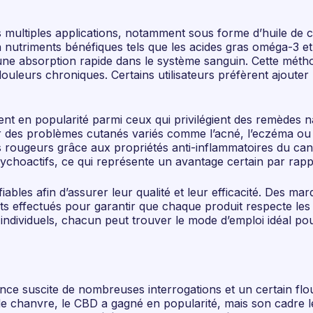
multiples applications, notamment sous forme d’huile de ch
n nutriments bénéfiques tels que les acides gras oméga-3 et 
une absorption rapide dans le système sanguin. Cette méth
leurs chroniques. Certains utilisateurs préfèrent ajouter l
nt en popularité parmi ceux qui privilégient des remèdes n
des problèmes cutanés variés comme l’acné, l’eczéma ou l
s rougeurs grâce aux propriétés anti-inflammatoires du can
ychoactifs, ce qui représente un avantage certain par rappo
 fiables afin d’assurer leur qualité et leur efficacité. Des
 tests effectués pour garantir que chaque produit respecte 
 individuels, chacun peut trouver le mode d’emploi idéal po
nce suscite de nombreuses interrogations et un certain flou
de chanvre, le CBD a gagné en popularité, mais son cadre 