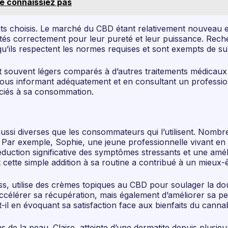
ne connaissiez pas
duits choisis. Le marché du CBD étant relativement nouveau e
stés correctement pour leur pureté et leur puissance. Rec
 qu’ils respectent les normes requises et sont exempts de su
ouvent légers comparés à d’autres traitements médicaux trad
En vous informant adéquatement et en consultant un profess
sociés à sa consommation.
ssi diverses que les consommateurs qui l’utilisent. Nombre
 Par exemple, Sophie, une jeune professionnelle vivant en 
duction significative des symptômes stressants et une améli
 cette simple addition à sa routine a contribué à un mieux-ê
s, utilise des crèmes topiques au CBD pour soulager la dou
accélérer sa récupération, mais également d’améliorer sa p
t-il en évoquant sa satisfaction face aux bienfaits du canna
 de la peau. Claire, atteinte d’une dermatite depuis plus