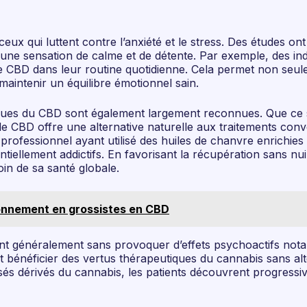
ceux qui luttent contre l’anxiété et le stress. Des études o
e sensation de calme et de détente. Par exemple, des indi
 le CBD dans leur routine quotidienne. Cela permet non seu
 maintenir un équilibre émotionnel sain.
ésiques du CBD sont également largement reconnues. Que ce
 le CBD offre une alternative naturelle aux traitements con
e professionnel ayant utilisé des huiles de chanvre enrichi
ntiellement addictifs. En favorisant la récupération sans nu
in de sa santé globale.
ionnement en grossistes en CBD
stent généralement sans provoquer d’effets psychoactifs no
 bénéficier des vertus thérapeutiques du cannabis sans alté
és dérivés du cannabis, les patients découvrent progress