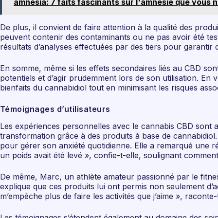
amnesia: 7 faits fascinants sur l'amnésie que vous 
De plus, il convient de faire attention à la qualité des pro
peuvent contenir des contaminants ou ne pas avoir été te
résultats d’analyses effectuées par des tiers pour garantir
En somme, même si les effets secondaires liés au CBD sont s
potentiels et d’agir prudemment lors de son utilisation. 
bienfaits du cannabidiol tout en minimisant les risques as
Témoignages d’utilisateurs
Les expériences personnelles avec le cannabis CBD sont au
transformation grâce à des produits à base de cannabidiol.
pour gérer son anxiété quotidienne. Elle a remarqué une ré
un poids avait été levé », confie-t-elle, soulignant comment
De même, Marc, un athlète amateur passionné par le fitnes
explique que ces produits lui ont permis non seulement d’
m’empêche plus de faire les activités que j’aime », raconte-
Les témoignages s’étendent également au domaine des soins