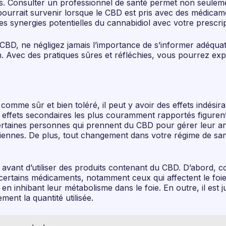
es. Consulter un professionnel de santé permet non seulem
qui pourrait survenir lorsque le CBD est pris avec des médi
es synergies potentielles du cannabidiol avec votre prescri
 CBD, ne négligez jamais l’importance de s’informer adéquat
 Avec des pratiques sûres et réfléchies, vous pourrez explo
omme sûr et bien toléré, il peut y avoir des effets indésir
les effets secondaires les plus couramment rapportés figuren
 certaines personnes qui prennent du CBD pour gérer leur 
idiennes. De plus, tout changement dans votre régime de sant
s avant d’utiliser des produits contenant du CBD. D’abord, 
ertains médicaments, notamment ceux qui affectent le foi
en inhibant leur métabolisme dans le foie. En outre, il es
nt la quantité utilisée.